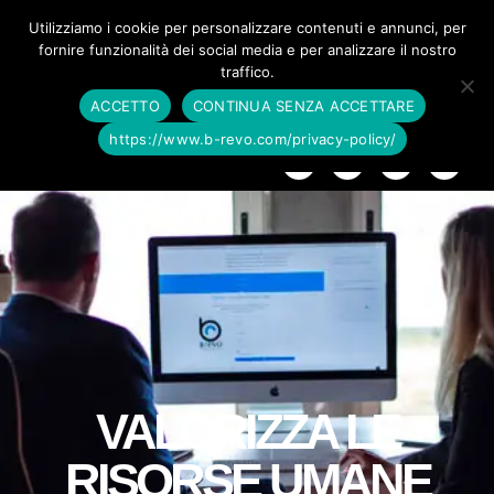
Vai
Men
Utilizziamo i cookie per personalizzare contenuti e annunci, per
al
fornire funzionalità dei social media e per analizzare il nostro
contenuto
princ
traffico.
ACCETTO
CONTINUA SENZA ACCETTARE
https://www.b-revo.com/privacy-policy/
F
I
L
Y
a
n
i
o
c
s
n
u
e
t
k
t
b
a
e
u
o
g
d
b
o
r
i
e
k
a
n
m
VALORIZZA LE
RISORSE UMANE