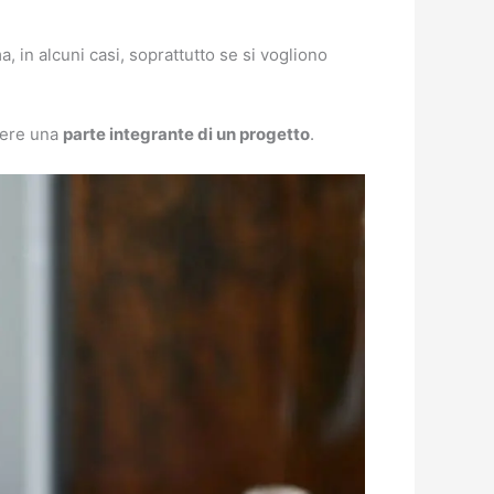
, in alcuni casi, soprattutto se si vogliono
sere una
parte integrante di un progetto
.