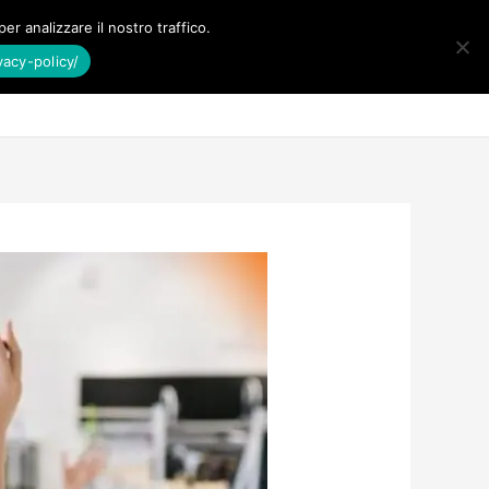
er analizzare il nostro traffico.
acy-policy/
Cerca
Blog
Risorse Gratuite
Contatti