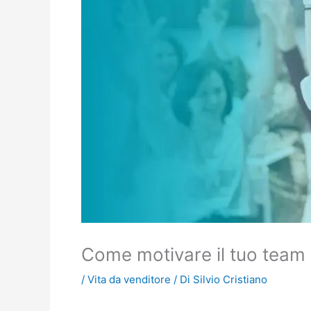
Come motivare il tuo team 
/
Vita da venditore
/ Di
Silvio Cristiano