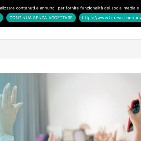
lizzare contenuti e annunci, per fornire funzionalità dei social media e p
O
CONTINUA SENZA ACCETTARE
https://www.b-revo.com/priv
zia da qui
Cosa facciamo per te
Corsi
Chi siamo