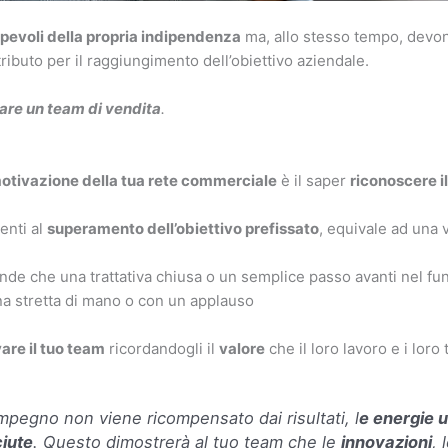
pevoli della propria indipendenza
ma, allo stesso tempo, devon
ributo per il raggiungimento dell’obiettivo aziendale.
are un team di vendita
.
motivazione della tua rete commerciale
è il saper
riconoscere i
enti al
superamento dell’obiettivo prefissato
, equivale ad una 
de che una trattativa chiusa o un semplice passo avanti nel fu
a stretta di mano o con un applauso
are il tuo team
ricordandogli il
valore
che il loro lavoro e i lor
mpegno non viene ricompensato dai risultati, l
e energie u
iute
. Questo dimostrerà al tuo team che le
innovazioni
, 